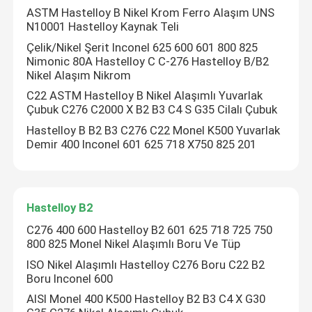
ASTM Hastelloy B Nikel Krom Ferro Alaşım UNS
N10001 Hastelloy Kaynak Teli
Incoloy 800 H
Çelik/Nikel Şerit Inconel 625 600 601 800 825
Nimonic 80A Hastelloy C C-276 Hastelloy B/B2
Nikel Alaşım Nikrom
Incoloy 800HT
C22 ASTM Hastelloy B Nikel Alaşımlı Yuvarlak
Çubuk C276 C2000 X B2 B3 C4 S G35 Cilalı Çubuk
Hastelloy C 22
Hastelloy B B2 B3 C276 C22 Monel K500 Yuvarlak
Demir 400 Inconel 601 625 718 X750 825 201
Hastelloy C 276
Hastelloy B2
Hastelloy B
C276 400 600 Hastelloy B2 601 625 718 725 750
800 825 Monel Nikel Alaşımlı Boru Ve Tüp
Hastelloy B2
ISO Nikel Alaşımlı Hastelloy C276 Boru C22 B2
Boru Inconel 600
AISI Monel 400 K500 Hastelloy B2 B3 C4 X G30
Hastelloy B3