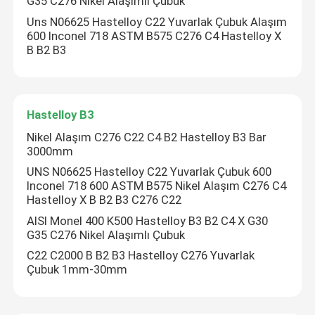
G35 C276 Nikel Alaşımlı Çubuk
Uns N06625 Hastelloy C22 Yuvarlak Çubuk Alaşım
Nikel Alaşımlı Çelik
600 Inconel 718 ASTM B575 C276 C4 Hastelloy X
B B2 B3
Monel Alaşım 400
Hastelloy B3
Monel Alaşım K500
Nikel Alaşım C276 C22 C4 B2 Hastelloy B3 Bar
3000mm
Kamyon Gövde Aksesuarları
UNS N06625 Hastelloy C22 Yuvarlak Çubuk 600
Inconel 718 600 ASTM B575 Nikel Alaşım C276 C4
Hastelloy X B B2 B3 C276 C22
T Kolu Mandalı
AISI Monel 400 K500 Hastelloy B3 B2 C4 X G30
G35 C276 Nikel Alaşımlı Çubuk
C22 C2000 B B2 B3 Hastelloy C276 Yuvarlak
Ağır Hizmet Tipi Kayış Menteşesi
Çubuk 1mm-30mm
Kamyon Römork Kapı Mandalı