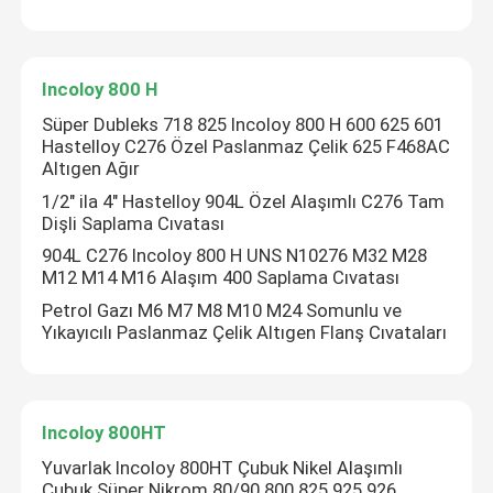
Incoloy 800 H
Süper Dubleks 718 825 Incoloy 800 H 600 625 601
Hastelloy C276 Özel Paslanmaz Çelik 625 F468AC
Altıgen Ağır
1/2" ila 4" Hastelloy 904L Özel Alaşımlı C276 Tam
Dişli Saplama Cıvatası
904L C276 Incoloy 800 H UNS N10276 M32 M28
M12 M14 M16 Alaşım 400 Saplama Cıvatası
Petrol Gazı M6 M7 M8 M10 M24 Somunlu ve
Yıkayıcılı Paslanmaz Çelik Altıgen Flanş Cıvataları
Incoloy 800HT
Yuvarlak Incoloy 800HT Çubuk Nikel Alaşımlı
Çubuk Süper Nikrom 80/90 800 825 925 926