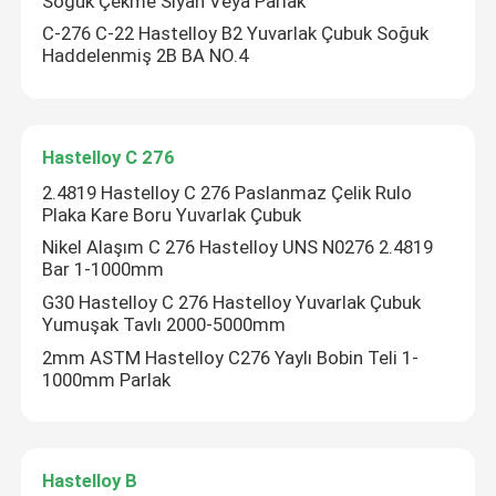
Soğuk Çekme Siyah Veya Parlak
C-276 C-22 Hastelloy B2 Yuvarlak Çubuk Soğuk
Haddelenmiş 2B BA NO.4
Fabrika turu
Kalite kontrol
Hastelloy C 276
2.4819 Hastelloy C 276 Paslanmaz Çelik Rulo
Bize Ulaşın
Plaka Kare Boru Yuvarlak Çubuk
Nikel Alaşım C 276 Hastelloy UNS N0276 2.4819
Bar 1-1000mm
Inconel 600 Malzemesi
G30 Hastelloy C 276 Hastelloy Yuvarlak Çubuk
Yumuşak Tavlı 2000-5000mm
Inconel 625 Malzeme
2mm ASTM Hastelloy C276 Yaylı Bobin Teli 1-
1000mm Parlak
Incoloy 800 Malzemesi
Hastelloy B
Inconel 718 Malzeme