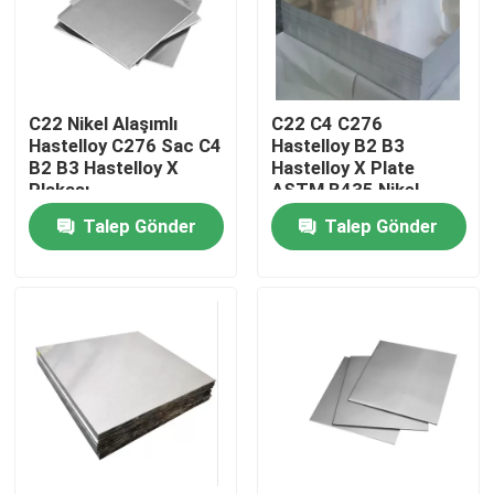
Fabrika turu
C22 Nikel Alaşımlı
C22 C4 C276
Kalite kontrol
Hastelloy C276 Sac C4
Hastelloy B2 B3
B2 B3 Hastelloy X
Hastelloy X Plate
Plakası
ASTM B435 Nikel
Bize Ulaşın
Demir Alaşımı
Talep Gönder
Talep Gönder
Inconel 600 Malzemesi
Inconel 625 Malzeme
Incoloy 800 Malzemesi
Inconel 718 Malzeme