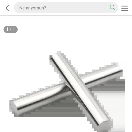
1
/
1