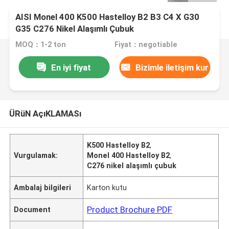
AISI Monel 400 K500 Hastelloy B2 B3 C4 X G30
G35 C276 Nikel Alaşımlı Çubuk
MOQ：1-2 ton
Fiyat：negotiable
En iyi fiyat
Bizimle iletişim kur
ÜRüN AçıKLAMASı
K500 Hastelloy B2
,
Vurgulamak:
Monel 400 Hastelloy B2
,
C276 nikel alaşımlı çubuk
Ambalaj bilgileri
Karton kutu
Product Brochure PDF
Document