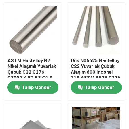
ASTM Hastelloy B2
Uns N06625 Hastelloy
Nikel Alaşımlı Yuvarlak
C22 Yuvarlak Çubuk
Çubuk C22 C276
Alaşım 600 Inconel
C2000 X B2 B3 C4 S
718 ASTM B575 C276
G35 Cilalı
C4 Hastelloy X B B2
Talep Gönder
Talep Gönder
B3
Ev
Ürün:% s
Hakkımızda