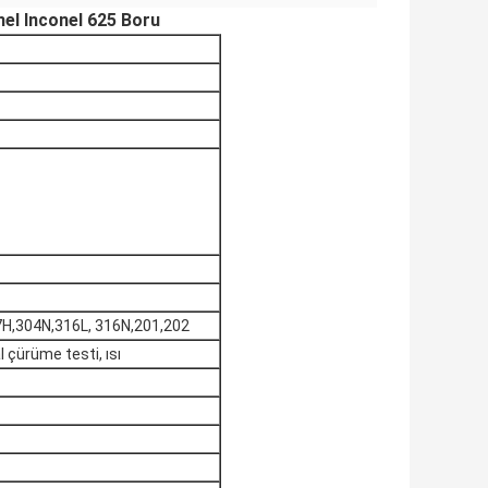
el Inconel 625 Boru
7H,304N,316L, 316N,201,202
l çürüme testi, ısı