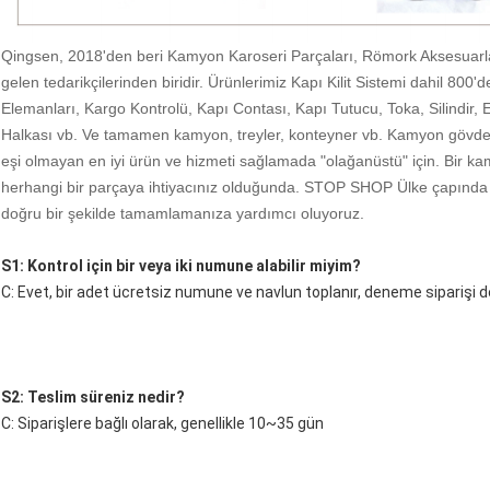
Qingsen, 2018'den beri Kamyon Karoseri Parçaları, Römork Aksesuarlar
gelen tedarikçilerinden biridir. Ürünlerimiz Kapı Kilit Sistemi dahil 800
Elemanları, Kargo Kontrolü, Kapı Contası, Kapı Tutucu, Toka, Silindir,
Halkası vb. Ve tamamen kamyon, treyler, konteyner vb. Kamyon gövde pa
eşi olmayan en iyi ürün ve hizmeti sağlamada "olağanüstü" için. Bir kamy
herhangi bir parçaya ihtiyacınız olduğunda. STOP SHOP Ülke çapında 500'
doğru bir şekilde tamamlamanıza yardımcı oluyoruz.
S1: Kontrol için bir veya iki numune alabilir miyim?
C: Evet, bir adet ücretsiz numune ve navlun toplanır, deneme siparişi de 
S2: Teslim süreniz nedir?
C: Siparişlere bağlı olarak, genellikle 10~35 gün