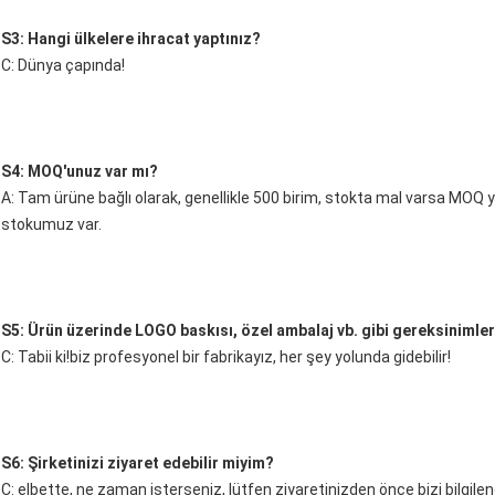
S3: Hangi ülkelere ihracat yaptınız?
C: Dünya çapında!
S4: MOQ'unuz var mı?
A: Tam ürüne bağlı olarak, genellikle 500 birim, stokta mal varsa MOQ yo
stokumuz var.
S5: Ürün üzerinde LOGO baskısı, özel ambalaj vb. gibi gereksinimleri
C: Tabii ki!biz profesyonel bir fabrikayız, her şey yolunda gidebilir!
S6: Şirketinizi ziyaret edebilir miyim?
C: elbette, ne zaman isterseniz, lütfen ziyaretinizden önce bizi bilgilend