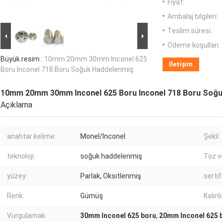
Fiyat:
Ambalaj bilgileri:
Teslim süresi:
Ödeme koşulları:
Büyük resim :
10mm 20mm 30mm Inconel 625
İletişim
Boru Inconel 718 Boru Soğuk Haddelenmiş
10mm 20mm 30mm Inconel 625 Boru Inconel 718 Boru Soğ
Açıklama
anahtar kelime:
Monel/Inconel
Şekil:
teknoloji:
soğuk haddelenmiş
Toz v
yüzey:
Parlak, Oksitlenmiş
sertif
Renk:
Gümüş
Kalınlı
Vurgulamak:
30mm Inconel 625 boru
,
20mm Inconel 625 