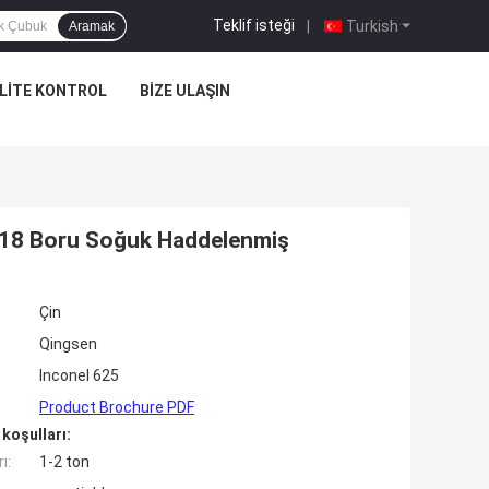
Teklif isteği
|
Turkish
Aramak
LITE KONTROL
BIZE ULAŞIN
18 Boru Soğuk Haddelenmiş
Çin
Qingsen
Inconel 625
Product Brochure PDF
koşulları:
ı:
1-2 ton