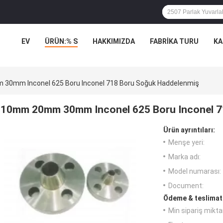
EV
ÜRÜN:% S
HAKKIMIZDA
FABRIKA TURU
KA
0mm Inconel 625 Boru Inconel 718 Boru Soğuk Haddelenmiş
10mm 20mm 30mm Inconel 625 Boru Inconel 7
Ürün ayrıntıları:
Menşe yeri:
Marka adı:
Model numarası:
Document:
Ödeme & teslimat 
Min sipariş miktar