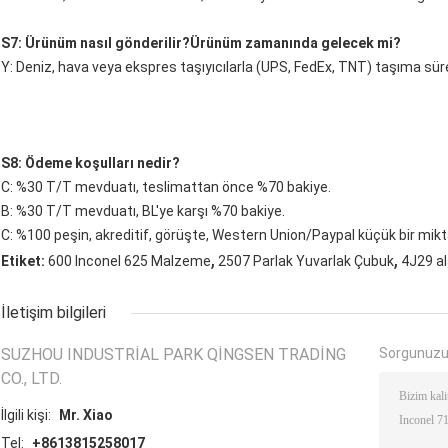
S7: Ürünüm nasıl gönderilir?Ürünüm zamanında gelecek mi?
Y: Deniz, hava veya ekspres taşıyıcılarla (UPS, FedEx, TNT) taşıma süres
S8: Ödeme koşulları nedir?
C: %30 T/T mevduatı, teslimattan önce %70 bakiye.
B: %30 T/T mevduatı, BL'ye karşı %70 bakiye.
C: %100 peşin, akreditif, görüşte, Western Union/Paypal küçük bir mikt
,
,
Etiket:
600 Inconel 625 Malzeme
2507 Parlak Yuvarlak Çubuk
4J29 a
İletişim bilgileri
SUZHOU INDUSTRIAL PARK QINGSEN TRADING
Sorgunuzu
CO., LTD.
İlgili kişi:
Mr. Xiao
Tel:
+8613815258017