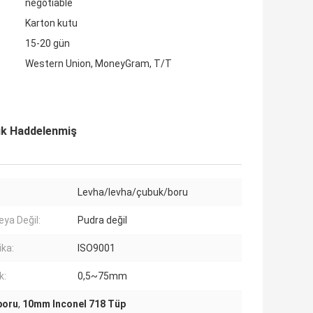
negotiable
Karton kutu
15-20 gün
Western Union, MoneyGram, T/T
uk Haddelenmiş
Levha/levha/çubuk/boru
eya Değil:
Pudra değil
ika:
ISO9001
k:
0,5~75mm
boru
,
10mm Inconel 718 Tüp