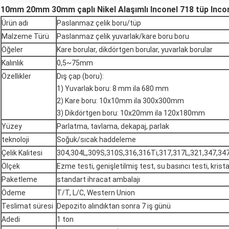
10mm 20mm 30mm çaplı Nikel Alaşımlı Inconel 718 tüp Incon
Ürün adı
Paslanmaz çelik boru/tüp
Malzeme Türü
Paslanmaz çelik yuvarlak/kare boru boru
Öğeler
Kare borular, dikdörtgen borular, yuvarlak borular
Kalınlık
0,5~75mm
Özellikler
Dış çap (boru):
1) Yuvarlak boru: 8 mm ila 680 mm
2) Kare boru: 10x10mm ila 300x300mm
3) Dikdörtgen boru: 10x20mm ila 120x180mm
Yüzey
Parlatma, tavlama, dekapaj, parlak
teknoloji
Soğuk/sıcak haddeleme
Çelik Kalitesi
304,304L,309S,310S,316,316Ti,317,317L,321,347,34
Ölçek
Ezme testi, genişletilmiş test, su basıncı testi, krista
Paketleme
standart ihracat ambalajı
Ödeme
T/T, L/C, Western Union
Teslimat süresi
Depozito alındıktan sonra 7 iş günü
Adedi
1 ton