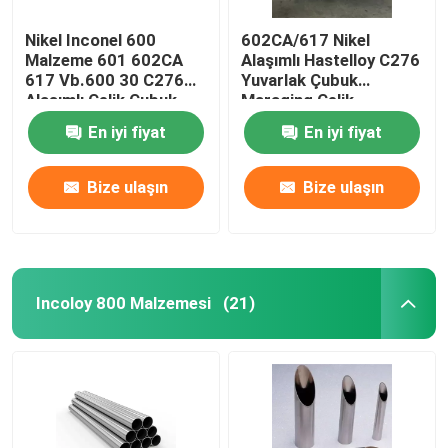
Nikel Inconel 600
602CA/617 Nikel
Malzeme 601 602CA
Alaşımlı Hastelloy C276
617 Vb.600 30 C276
Yuvarlak Çubuk
Alaşımlı Çelik Çubuk
Maraging Çelik
Malzeme Inconel
En iyi fiyat
En iyi fiyat
600/601
Bize ulaşın
Bize ulaşın
Incoloy 800 Malzemesi
(21)