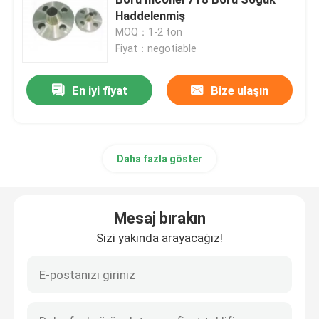
Haddelenmiş
MOQ：1-2 ton
Incoloy 800 H
Fiyat：negotiable
Incoloy 800HT
En iyi fiyat
Bize ulaşın
Hastelloy C 22
Daha fazla göster
Hastelloy C 276
Mesaj bırakın
Hastelloy B
Sizi yakında arayacağız!
Hastelloy B2
Hastelloy B3