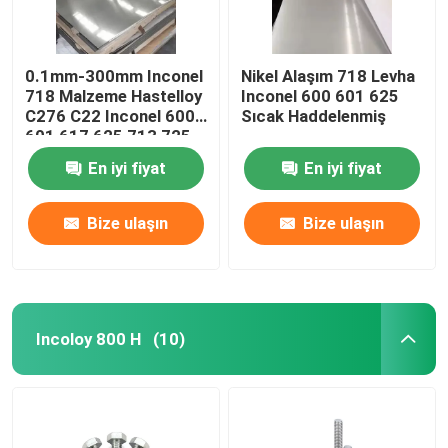
0.1mm-300mm Inconel
Nikel Alaşım 718 Levha
718 Malzeme Hastelloy
Inconel 600 601 625
C276 C22 Inconel 600
Sıcak Haddelenmiş
601 617 625 713 725
800 825 Monel 400
En iyi fiyat
En iyi fiyat
K500
Bize ulaşın
Bize ulaşın
Incoloy 800 H
(10)