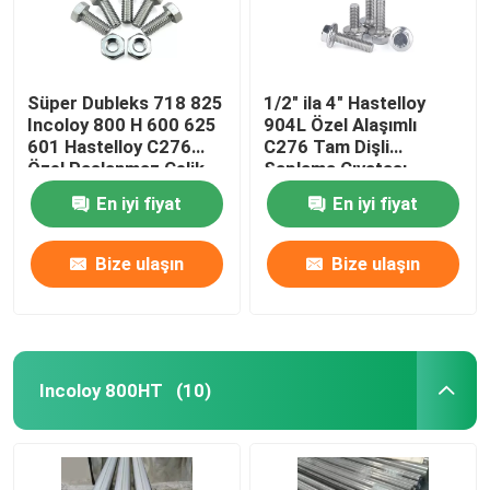
Süper Dubleks 718 825
1/2" ila 4" Hastelloy
Incoloy 800 H 600 625
904L Özel Alaşımlı
601 Hastelloy C276
C276 Tam Dişli
Özel Paslanmaz Çelik
Saplama Cıvatası
625 F468AC Altıgen
En iyi fiyat
En iyi fiyat
Ağır
Bize ulaşın
Bize ulaşın
Incoloy 800HT
(10)