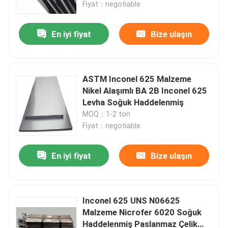
Fiyat：negotiable
En iyi fiyat
Bize ulaşın
ASTM Inconel 625 Malzeme
Nikel Alaşımlı BA 2B Inconel 625
Levha Soğuk Haddelenmiş
MOQ：1-2 ton
Fiyat：negotiable
En iyi fiyat
Bize ulaşın
Ev
Ürün:% s
Inconel 625 UNS N06625
Malzeme Nicrofer 6020 Soğuk
Haddelenmiş Paslanmaz Çelik
Hakkımızda