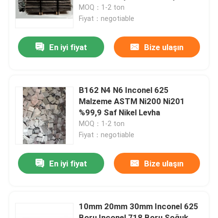
Levha
MOQ：1-2 ton
Fiyat：negotiable
Fabrika turu
En iyi fiyat
Bize ulaşın
Kalite kontrol
Bize Ulaşın
B162 N4 N6 Inconel 625
Malzeme ASTM Ni200 Ni201
%99,9 Saf Nikel Levha
Inconel 600 Malzemesi
MOQ：1-2 ton
Fiyat：negotiable
Inconel 625 Malzeme
En iyi fiyat
Bize ulaşın
Incoloy 800 Malzemesi
10mm 20mm 30mm Inconel 625
Inconel 718 Malzeme
Boru Inconel 718 Boru Soğuk