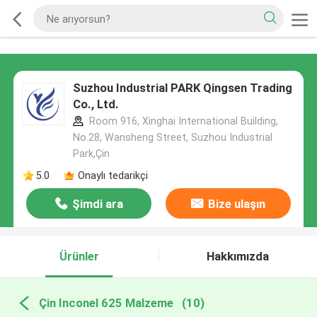
Suzhou Industrial PARK Qingsen Trading
Co., Ltd.
Room 916, Xinghai International Building,
No.28, Wansheng Street, Suzhou Industrial
Park,Çin
5.0
Onaylı tedarikçi
Şimdi ara
Bize ulaşın
Ürünler
Hakkımızda
Çin Inconel 625 Malzeme
(10)