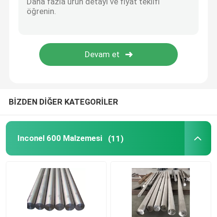
Nikel Alaşımlı Çelik
Monel Alaşım 400
Monel Alaşım K500
BİZDEN DİĞER KATEGORİLER
Kamyon Gövde Aksesuarları
Inconel 600 Malzemesi
(11)
T Kolu Mandalı
Ağır Hizmet Tipi Kayış Menteşesi
Kamyon Römork Kapı Mandalı