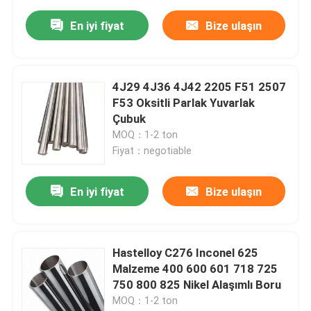
En iyi fiyat
Bize ulaşın
4J29 4J36 4J42 2205 F51 2507
F53 Oksitli Parlak Yuvarlak
Çubuk
MOQ：1-2 ton
Fiyat：negotiable
En iyi fiyat
Bize ulaşın
Hastelloy C276 Inconel 625
Malzeme 400 600 601 718 725
750 800 825 Nikel Alaşımlı Boru
MOQ：1-2 ton