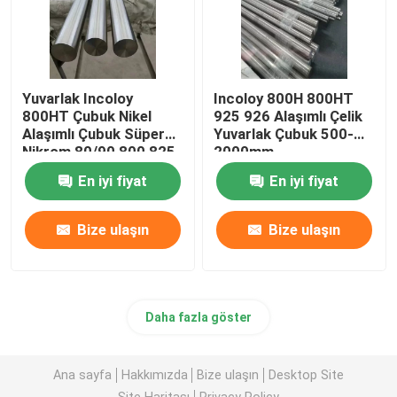
Yuvarlak Incoloy
Incoloy 800H 800HT
800HT Çubuk Nikel
925 926 Alaşımlı Çelik
Alaşımlı Çubuk Süper
Yuvarlak Çubuk 500-
Nikrom 80/90 800 825
2000mm
925 926
En iyi fiyat
En iyi fiyat
Bize ulaşın
Bize ulaşın
Daha fazla göster
Ana sayfa
Hakkımızda
Bize ulaşın
Desktop Site
Site Haritası
Privacy Policy