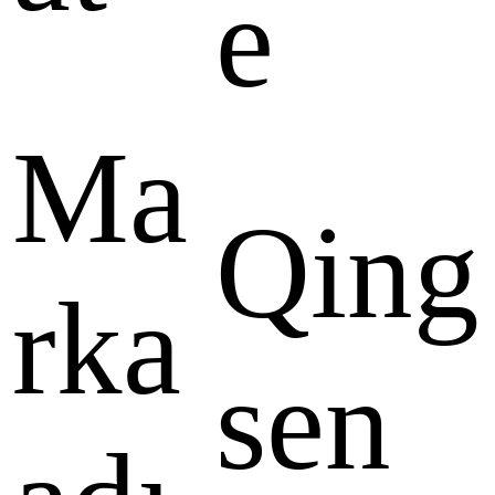
e
Ma
Qing
rka
sen