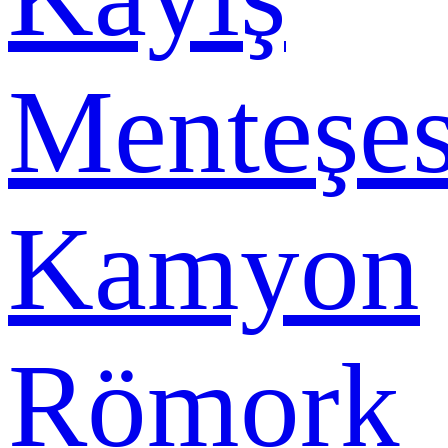
Menteşes
Kamyon
Römork