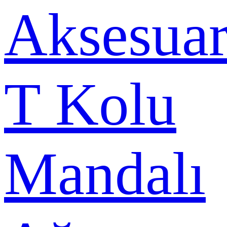
Aksesuar
T Kolu
Mandalı