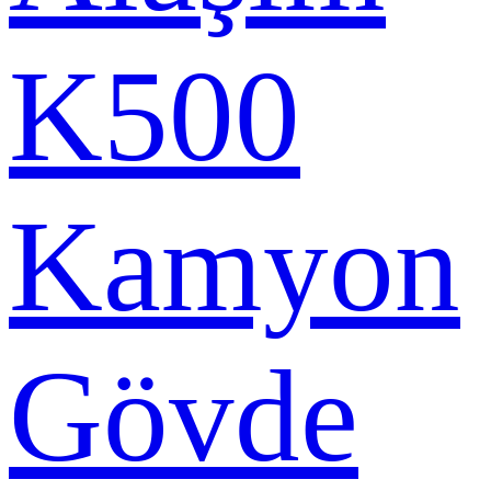
K500
Kamyon
Gövde