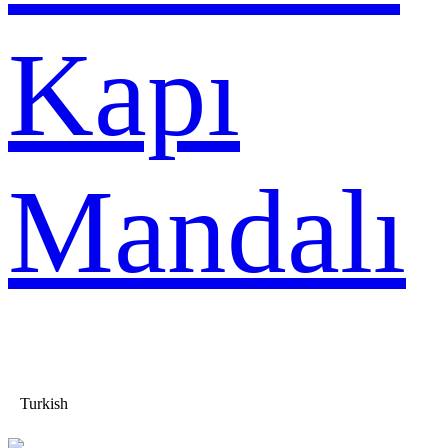
Kapı
Mandalı
Turkish