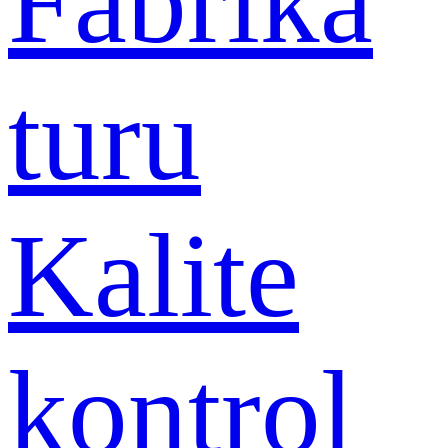
Fabrika
turu
Kalite
kontrol