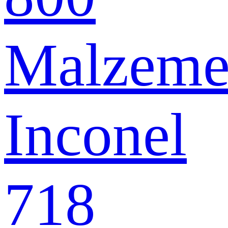
Malzeme
Inconel
718