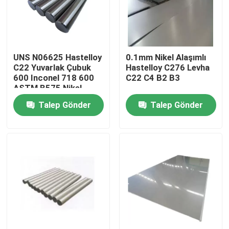
Fabrika turu
UNS N06625 Hastelloy
0.1mm Nikel Alaşımlı
Kalite kontrol
C22 Yuvarlak Çubuk
Hastelloy C276 Levha
600 Inconel 718 600
C22 C4 B2 B3
ASTM B575 Nikel
Bize Ulaşın
Alaşım C276 C4
Talep Gönder
Talep Gönder
Hastelloy X B B2 B3
C276 C22
Inconel 600 Malzemesi
Inconel 625 Malzeme
Incoloy 800 Malzemesi
Inconel 718 Malzeme