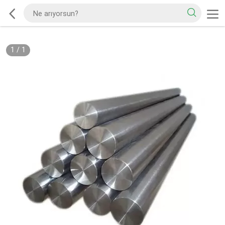
1
/
1