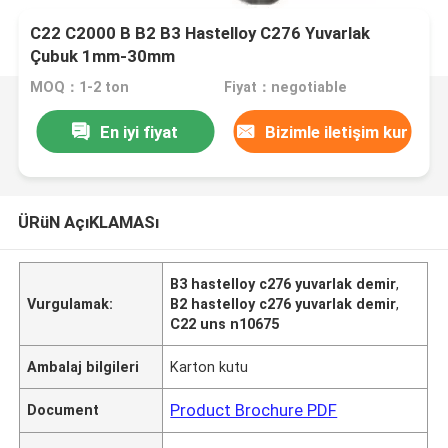
C22 C2000 B B2 B3 Hastelloy C276 Yuvarlak
Çubuk 1mm-30mm
MOQ：1-2 ton
Fiyat：negotiable
En iyi fiyat
Bizimle iletişim kur
ÜRüN AçıKLAMASı
B3 hastelloy c276 yuvarlak demir
,
Vurgulamak:
B2 hastelloy c276 yuvarlak demir
,
C22 uns n10675
Ambalaj bilgileri
Karton kutu
Product Brochure PDF
Document