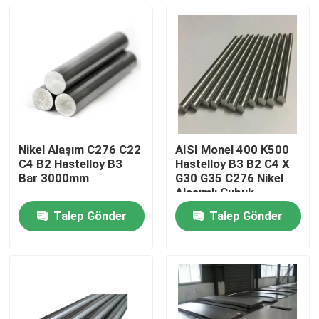
Nikel Alaşım C276 C22
AISI Monel 400 K500
C4 B2 Hastelloy B3
Hastelloy B3 B2 C4 X
Bar 3000mm
G30 G35 C276 Nikel
Alaşımlı Çubuk
Talep Gönder
Talep Gönder
Ev
Ürün:% s
Hakkımızda