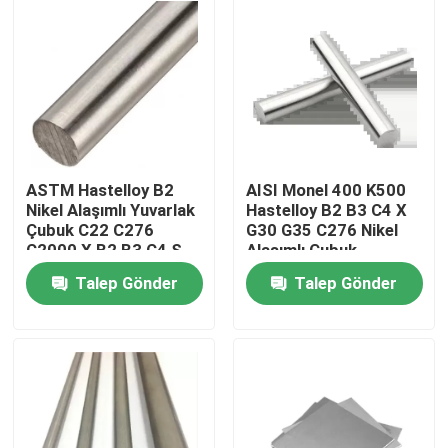
ASTM Hastelloy B2
AISI Monel 400 K500
Nikel Alaşımlı Yuvarlak
Hastelloy B2 B3 C4 X
Çubuk C22 C276
G30 G35 C276 Nikel
C2000 X B2 B3 C4 S
Alaşımlı Çubuk
G35 Cilalı
Talep Gönder
Talep Gönder
Ev
Ürün:% s
Hakkımızda