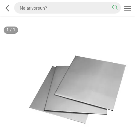
1
/
1