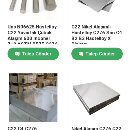
Fabrika turu
Uns N06625 Hastelloy
C22 Nikel Alaşımlı
C22 Yuvarlak Çubuk
Hastelloy C276 Sac C4
Kalite kontrol
Alaşım 600 Inconel
B2 B3 Hastelloy X
718 ASTM B575 C276
Plakası
C4 Hastelloy X B B2
Bize Ulaşın
Talep Gönder
Talep Gönder
B3
Inconel 600 Malzemesi
Inconel 625 Malzeme
Incoloy 800 Malzemesi
Inconel 718 Malzeme
C22 C4 C276
Nikel Alaşım C276 C22