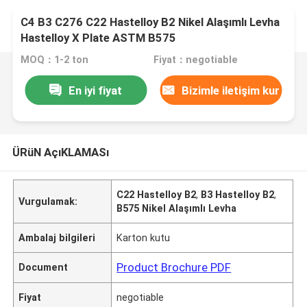
C4 B3 C276 C22 Hastelloy B2 Nikel Alaşımlı Levha
Hastelloy X Plate ASTM B575
MOQ：1-2 ton
Fiyat：negotiable
En iyi fiyat
Bizimle iletişim kur
ÜRüN AçıKLAMASı
C22 Hastelloy B2
,
B3 Hastelloy B2
,
Vurgulamak:
B575 Nikel Alaşımlı Levha
Ambalaj bilgileri
Karton kutu
Product Brochure PDF
Document
Fiyat
negotiable