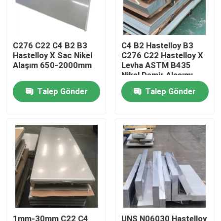
Fabrika turu
C276 C22 C4 B2 B3
C4 B2 Hastelloy B3
Hastelloy X Sac Nikel
C276 C22 Hastelloy X
Kalite kontrol
Alaşım 650-2000mm
Levha ASTM B435
Nikel Demir Alaşımı
Bize Ulaşın
Talep Gönder
Talep Gönder
Inconel 600 Malzemesi
Inconel 625 Malzeme
Incoloy 800 Malzemesi
Inconel 718 Malzeme
1mm-30mm C22 C4
UNS N06030 Hastelloy