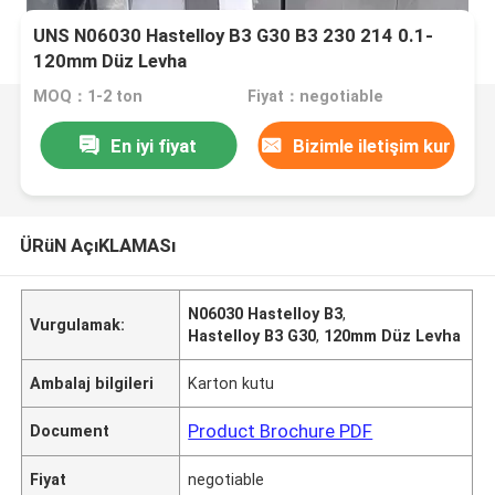
UNS N06030 Hastelloy B3 G30 B3 230 214 0.1-
120mm Düz Levha
MOQ：1-2 ton
Fiyat：negotiable
En iyi fiyat
Bizimle iletişim kur
ÜRüN AçıKLAMASı
N06030 Hastelloy B3
,
Vurgulamak:
Hastelloy B3 G30
,
120mm Düz Levha
Ambalaj bilgileri
Karton kutu
Product Brochure PDF
Document
Fiyat
negotiable