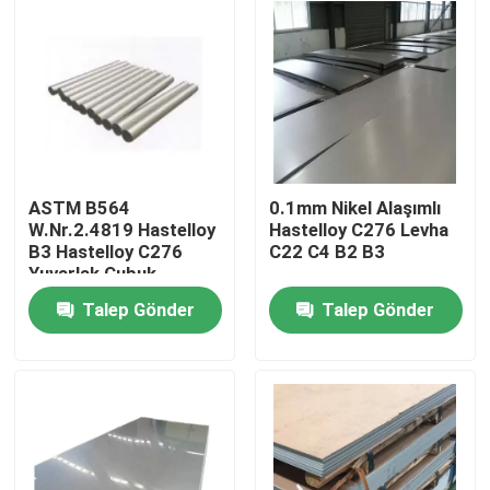
ASTM B564
0.1mm Nikel Alaşımlı
W.Nr.2.4819 Hastelloy
Hastelloy C276 Levha
B3 Hastelloy C276
C22 C4 B2 B3
Yuvarlak Çubuk
Talep Gönder
Talep Gönder
Ev
Ürün:% s
Hakkımızda