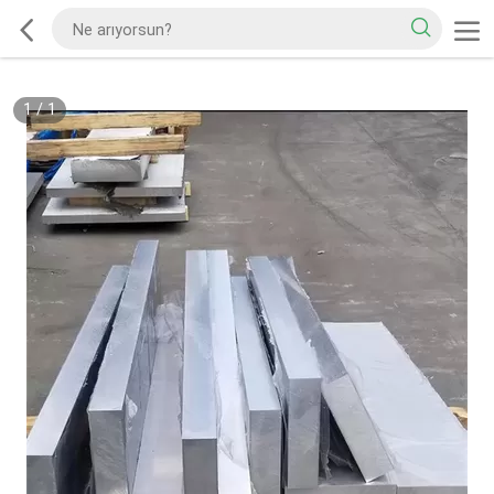
1
/
1