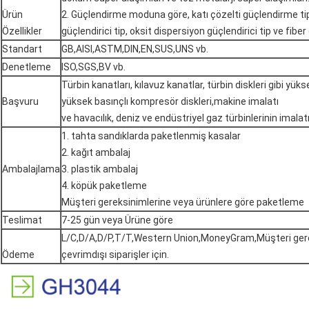
Ürün
2. Güçlendirme moduna göre, katı çözelti güçlendirme tip
Özellikler
güçlendirici tip, oksit dispersiyon güçlendirici tip ve fiber 
Standart
GB,AISI,ASTM,DIN,EN,SUS,UNS vb.
Denetleme
ISO,SGS,BV vb.
Türbin kanatları, kılavuz kanatlar, türbin diskleri gibi yükse
Başvuru
yüksek basınçlı kompresör diskleri,makine imalatı
ve havacılık, deniz ve endüstriyel gaz türbinlerinin imala
1. tahta sandıklarda paketlenmiş kasalar
2. kağıt ambalaj
Ambalajlama
3. plastik ambalaj
4. köpük paketleme
Müşteri gereksinimlerine veya ürünlere göre paketleme
Teslimat
7-25 gün veya Ürüne göre
L/C,D/A,D/P,T/T,Western Union,MoneyGram,Müşteri gere
Ödeme
çevrimdışı siparişler için.