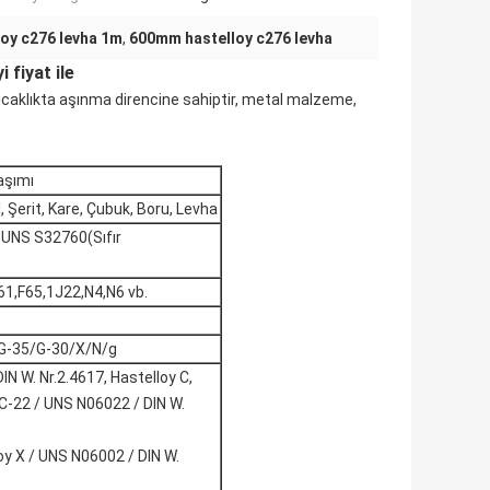
loy c276 levha 1m
,
600mm hastelloy c276 levha
 fiyat ile
sıcaklıkta aşınma direncine sahiptir, metal malzeme,
aşımı
, Şerit, Kare, Çubuk, Boru, Levha
UNS S32760(Sıfır
1,F65,1J22,N4,N6 vb.
/G-35/G-30/X/N/g
N W. Nr.2.4617, Hastelloy C,
 C-22 / UNS N06022 / DIN W.
oy X / UNS N06002 / DIN W.