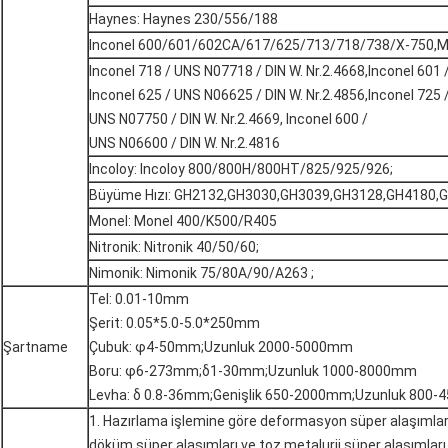
Haynes: Haynes 230/556/188
Inconel 600/601/602CA/617/625/713/718/738/X-750,M
Inconel 718 / UNS N07718 / DIN W. Nr.2.4668,Inconel 601 
Inconel 625 / UNS N06625 / DIN W. Nr.2.4856,Inconel 725
UNS N07750 / DIN W. Nr.2.4669, Inconel 600 /
UNS N06600 / DIN W. Nr.2.4816
Incoloy: Incoloy 800/800H/800HT/825/925/926;
Büyüme Hızı: GH2132,GH3030,GH3039,GH3128,GH4180,
Monel: Monel 400/K500/R405
Nitronik: Nitronik 40/50/60;
Nimonik: Nimonik 75/80A/90/A263 ;
Tel: 0.01-10mm
Şerit: 0.05*5.0-5.0*250mm
Şartname
Çubuk: φ4-50mm;Uzunluk 2000-5000mm
Boru: φ6-273mm;δ1-30mm;Uzunluk 1000-8000mm
Levha: δ 0.8-36mm;Genişlik 650-2000mm;Uzunluk 800
1. Hazırlama işlemine göre deformasyon süper alaşımlarına
döküm süper alaşımları ve toz metalurji süper alaşımları