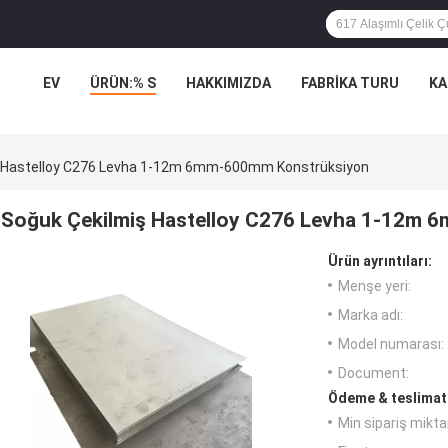
EV
ÜRÜN:% S
HAKKIMIZDA
FABRIKA TURU
KA
ş Hastelloy C276 Levha 1-12m 6mm-600mm Konstrüksiyon
Soğuk Çekilmiş Hastelloy C276 Levha 1-12m
Ürün ayrıntıları:
Menşe yeri:
Marka adı:
Model numarası:
Document:
Ödeme & teslimat 
Min sipariş miktar