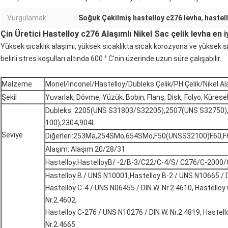
Vurgulamak:
Soğuk Çekilmiş hastelloy c276 levha
,
hastel
Çin Üretici Hastelloy c276 Alaşımlı Nikel Sac çelik levha en iyi
Yüksek sıcaklık alaşımı, yüksek sıcaklıkta sıcak korozyona ve yüksek 
belirli stres koşulları altında 600 ° C'nin üzerinde uzun süre çalışabilir.
Malzeme
Monel/Inconel/Hastelloy/Dubleks Çelik/PH Çelik/Nikel Al
Şekil
Yuvarlak, Dövme, Yüzük, Bobin, Flanş, Disk, Folyo, Küresel
Dubleks: 2205(UNS S31803/S32205),2507(UNS S32750),
100),2304,904L
Seviye
Diğerleri:253Ma,254SMo,654SMo,F50(UNSS32100)F60,F6
Alaşım: Alaşım 20/28/31
Hastelloy:HastelloyB/ -2/B-3/C22/C-4/S/ C276/C-2000
Hastelloy B / UNS N10001,Hastelloy B-2 / UNS N10665 / DI
Hastelloy C-4 / UNS N06455 / DIN W. Nr.2.4610, Hastelloy
Nr.2.4602,
Hastelloy C-276 / UNS N10276 / DIN W. Nr.2.4819, Hastell
Nr.2.4665