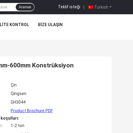
Teklif isteği
|
Turkish
Aramak
LITE KONTROL
BIZE ULAŞIN
 6mm-600mm Konstrüksiyon
Çin
Qingsen
GH3044
Product Brochure PDF
koşulları:
ı:
1-2 ton