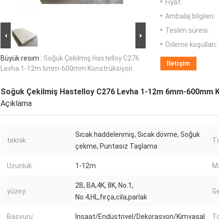
Fiyat:
Ambalaj bilgileri:
Teslim süresi:
Ödeme koşulları:
Büyük resim :
Soğuk Çekilmiş Hastelloy C276
İletişim
Levha 1-12m 6mm-600mm Konstrüksiyon
Soğuk Çekilmiş Hastelloy C276 Levha 1-12m 6mm-600mm 
Açıklama
Sıcak haddelenmiş, Sıcak dövme, Soğuk
teknik:
Ti
çekme, Puntasız Taşlama
Uzunluk:
1-12m
M
2B, BA,4K, 8K, No.1,
yüzey:
Ge
No.4,HL,fırça,cila,parlak
Başvuru:
İnşaat/Endüstriyel/Dekorasyon/Kimyasal
To