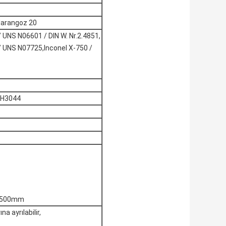
arangoz 20
/ UNS N06601 / DIN W. Nr.2.4851,
 / UNS N07725,Inconel X-750 /
GH3044
-4500mm
 ayrılabilir,
.