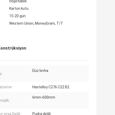
negotiable
Karton kutu
15-20 gün
Western Union, MoneyGram, T/T
Konstrüksiyon
Düz levha
p:
alzeme:
Hastelloy C276 C22 B2
6mm-600mm
nişlik:
z veya Değil:
Pudra değil