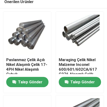
Önerilen Ürünler
Paslanmaz Çelik Açılı
Maraging Çelik Nikel
Nikel Alaşımlı Çelik 17-
Malzeme Inconel
4PH Nikel Alaşımlı
600/601/602CA/617
Çubuk
C276 Alaşımlı Çelik
Ev
Çubuk
Talep Gönder
Talep Gönder
Ürün:% s
Hakkımızda