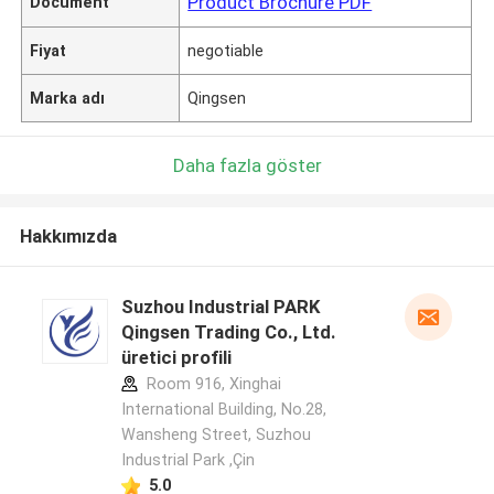
Product Brochure PDF
Document
Fiyat
negotiable
Marka adı
Qingsen
Daha fazla göster
Hakkımızda
Suzhou Industrial PARK
Qingsen Trading Co., Ltd.
üretici profili
Room 916, Xinghai
International Building, No.28,
Wansheng Street, Suzhou
Industrial Park ,Çin
5.0