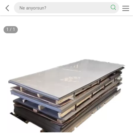
1
/
1