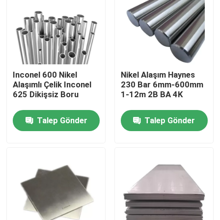
Fabrika turu
Kalite kontrol
Inconel 600 Nikel
Nikel Alaşım Haynes
Alaşımlı Çelik Inconel
230 Bar 6mm-600mm
Bize Ulaşın
625 Dikişsiz Boru
1-12m 2B BA 4K
Talep Gönder
Talep Gönder
Inconel 600 Malzemesi
Inconel 625 Malzeme
Incoloy 800 Malzemesi
Inconel 718 Malzeme