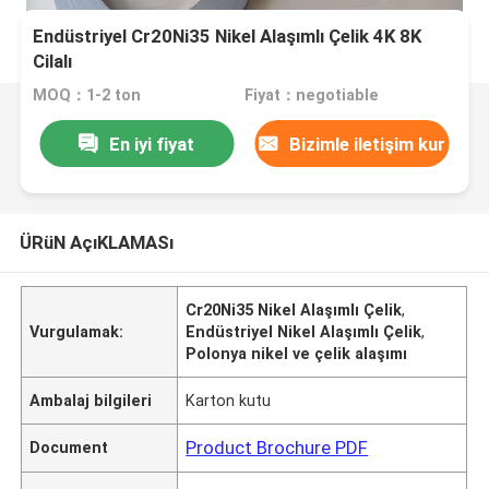
Endüstriyel Cr20Ni35 Nikel Alaşımlı Çelik 4K 8K
Cilalı
MOQ：1-2 ton
Fiyat：negotiable
En iyi fiyat
Bizimle iletişim kur
ÜRüN AçıKLAMASı
Cr20Ni35 Nikel Alaşımlı Çelik
,
Vurgulamak:
Endüstriyel Nikel Alaşımlı Çelik
,
Polonya nikel ve çelik alaşımı
Ambalaj bilgileri
Karton kutu
Product Brochure PDF
Document