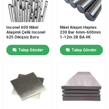
Fabrika turu
Inconel 600 Nikel
Nikel Alaşım Haynes
Kalite kontrol
Alaşımlı Çelik Inconel
230 Bar 6mm-600mm
625 Dikişsiz Boru
1-12m 2B BA 4K
Bize Ulaşın
Talep Gönder
Talep Gönder
Inconel 600 Malzemesi
Inconel 625 Malzeme
Incoloy 800 Malzemesi
Inconel 718 Malzeme