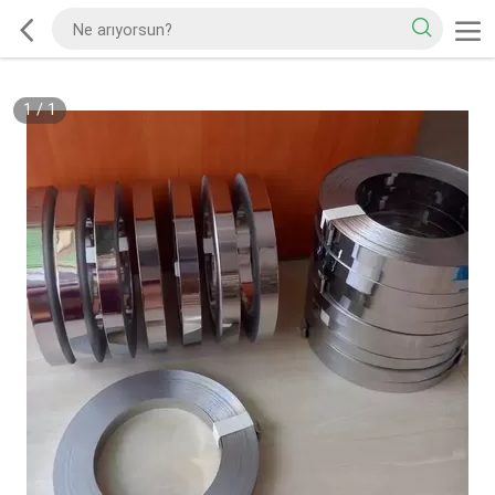
1
/
1